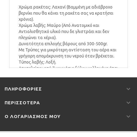
Χρώμα ρακέτας: Λαχανί (Βαμμένη με αδιάβροχο
βερνίκι που θα κάνει τη ρακέτα σας να κρατήσει
χρόνια).
Χρώμα λαβής: Μαύρο (Από Ανατομικό και
Αντιολισθητικό υλικό που δε γλιστράει και δεν
πληγώνει τα χέρια).
Δυνατότητα επιλογής βάρους από 300-500gr.
Με Τρύπες για μικρότερη αντίσταση του αέρα και
γρήγορη απομάκρυνση του νερού όταν βρέχεται.
Τύπος λαβής: Λοξή.
Αποτελείται από 7 κομμάτια ξύλου κολλημένα έτσι
ώστε να μην ξεκολλάνε από ήλιο, νερό και
χτυπήματα..
ΠΛΗΡΟΦΟΡΊΕΣ
ΠΕΡΙΣΣΌΤΕΡΑ
Ο ΛΟΓΑΡΙΑΣΜΌΣ ΜΟΥ