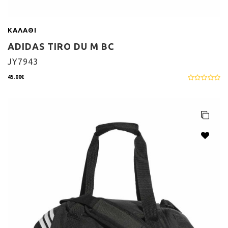
ΚΑΛΆΘΙ
ADIDAS TIRO DU M BC
JY7943
45.00€