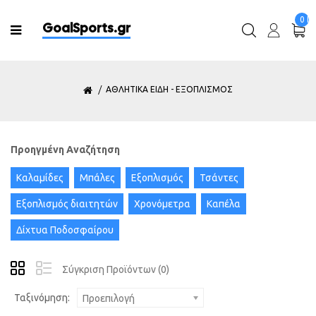
0 Πρ
GoalSports.gr
ΑΘΛΗΤΙΚΑ ΕΙΔΗ - ΕΞΟΠΛΙΣΜΟΣ
Προηγμένη Αναζήτηση
Καλαμίδες
Μπάλες
Εξοπλισμός
Τσάντες
Εξοπλισμός διαιτητών
Χρονόμετρα
Καπέλα
Δίχτυα Ποδοσφαίρου
Σύγκριση Προϊόντων (0)
Ταξινόμηση:
Προεπιλογή