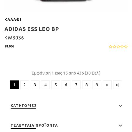
ΚΑΛΆΘΙ
ADIDAS ESS LEO BP
KW8036
28.00€
Εμφάνιση 1 έως 15 από 436 (30 Σελ.)
1
2
3
4
5
6
7
8
9
>
>|
ΚΑΤΗΓΟΡΊΕΣ
ΤΕΛΕΥΤΑΊΑ ΠΡΟΪΌΝΤΑ